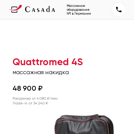
Массажное
оборудование
№1 в Германии
Quattromed 4S
массажная накидка
48 900
₽
Рассрочка от
4 080
₽/мес
Trade-in от
34 240
₽