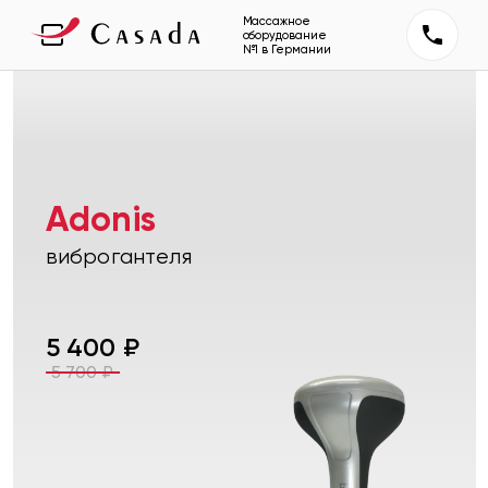
Массажное
оборудование
№1 в Германии
Adonis
виброгантеля
5 400
₽
5 700
₽