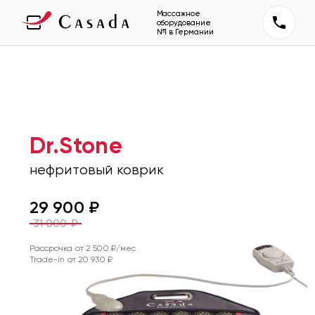
Массажное
оборудование
№1 в Германии
Dr.Stone
нефритовый коврик
29 900
₽
31 000
₽
Рассрочка от
2 500
₽/мес
Trade-in от
20 930
₽