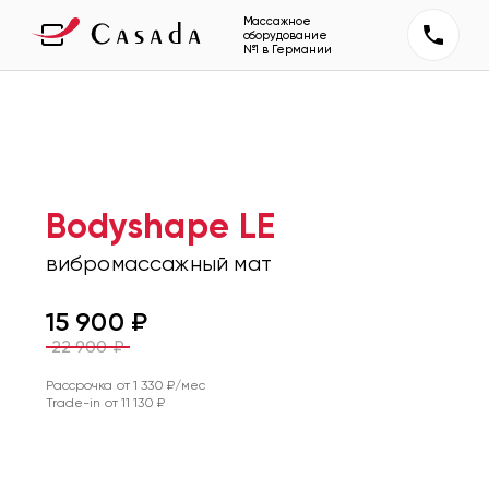
Массажное
оборудование
№1 в Германии
Bodyshape LE
вибромассажный мат
15 900
₽
22 900
₽
Рассрочка от
1 330
₽/мес
Trade-in от
11 130
₽