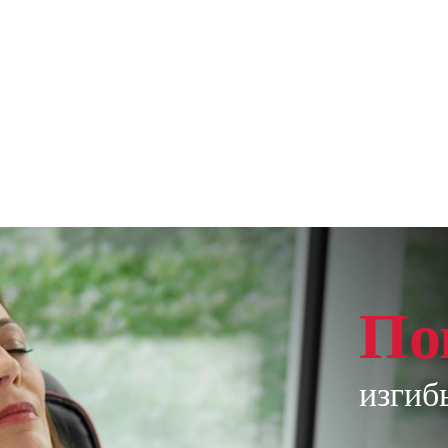
По
изгиб