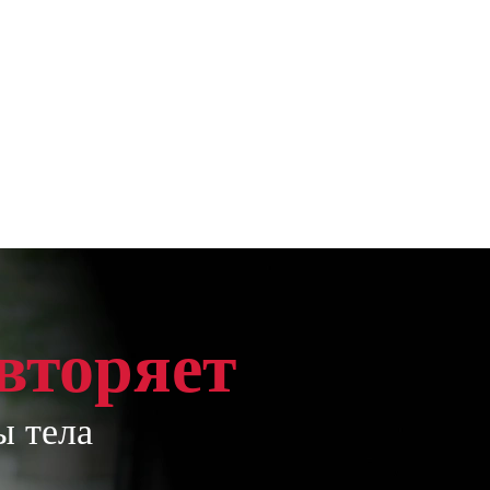
вторяет
ы тела