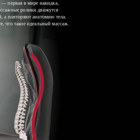
4 — первая в мире накидка,
ассажные ролики движутся
й, а повторяют анатомию тела.
е, что такое идеальный массаж.