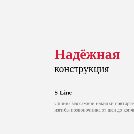
Надёжная
Надёжная
конструкция
конструкция
Жёсткая спинка
S-Line
Делайте массаж лежа. Используйте н
Спинка массажной накидки повторяе
диване, или кресле с низкой спинкой.
изгибы позвоночника от шеи до копч