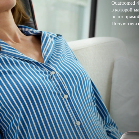
Quattromed 
в которой м
не по прямо
Почувствуйт