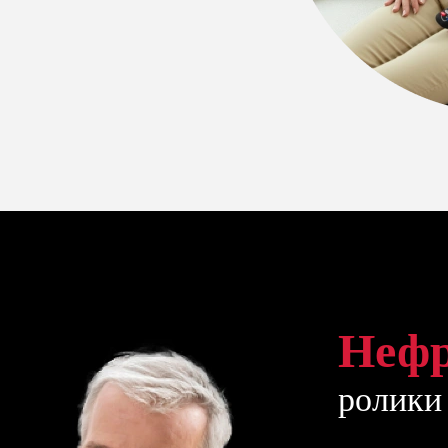
Неф
ролики