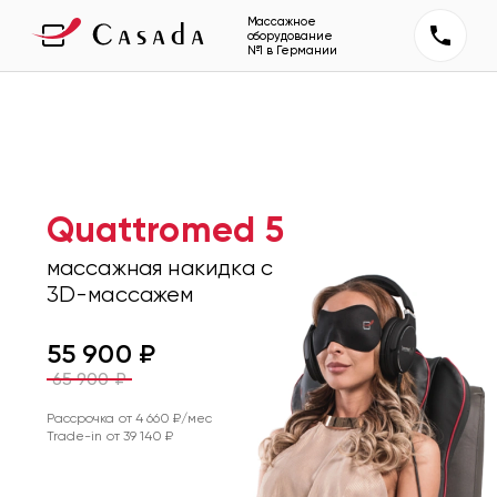
Массажное
оборудование
№1 в Германии
Quattromed 5
массажная накидка с
3D-массажем
55 900
₽
65 900
₽
Рассрочка от
4 660
₽/мес
Trade-in от
39 140
₽