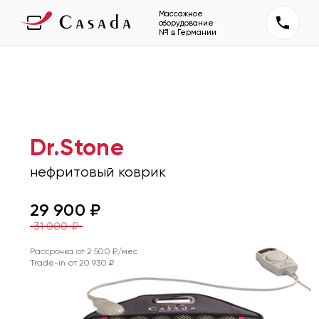
Массажное
оборудование
№1 в Германии
Dr.Stone
нефритовый коврик
29 900
₽
31 000
₽
Рассрочка от
2 500
₽/мес
Trade-in от
20 930
₽